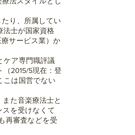
楽療法スタイルとし
したり、所属してい
療法士が国家資格
医療サービス業）か
l（健康とケア専門職評議
2015/5現在：登
。ここは国営でない
、また音楽療法士と
ンスを受けなくて
後も再審査などを受