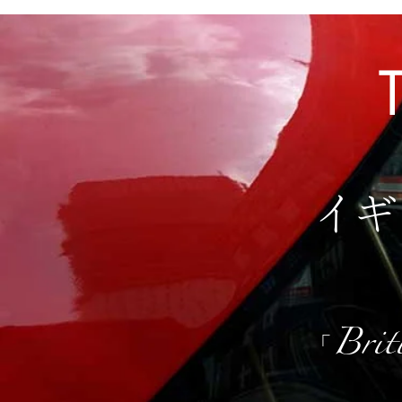
イギ
「Briti