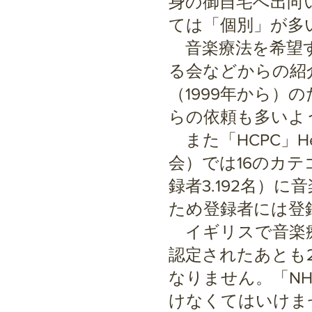
身の御自宅へ出向
ては「個別」が多
音楽療法を希望す
る会などからの紹
（1999年から）
らの依頼も多いよ
また「HCPC」Healt
会）では16のカテ
録者3.192名）
ため登録者には登
イギリスで音楽療
認定されたあとも
なりません。「NH
けなくてはいけま