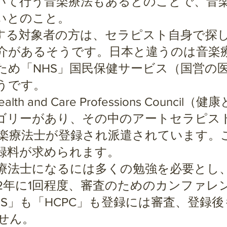
いて行う音楽療法もあるとのことで、音
いとのこと。
る対象者の方は、セラピスト自身で探
介があるそうです。日本と違うのは音楽
のため「NHS」国民保健サービス（国営の
うです。
h and Care Professions Counci
ゴリーがあり、その中のアートセラピスト（
に音楽療法士が登録され派遣されています
録料が求められます。
法士になるには多くの勉強を必要とし
2年に1回程度、審査のためのカンファレ
S」も「HCPC」も登録には審査、登録
せん。