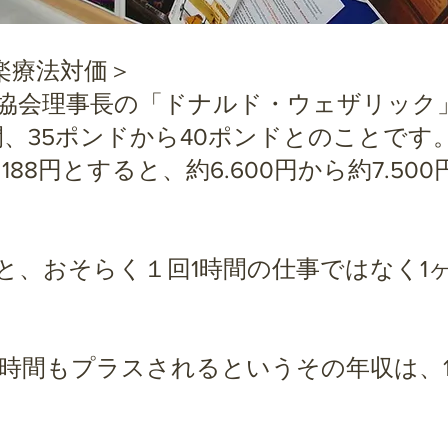
楽療法対価＞
協会理事長の「ドナルド・ウェザリック
間、35ポンドから40ポンドとのことです
88円とすると、約6.600円から約7.50
、おそらく１回1時間の仕事ではなく1
間もプラスされるというその年収は、18