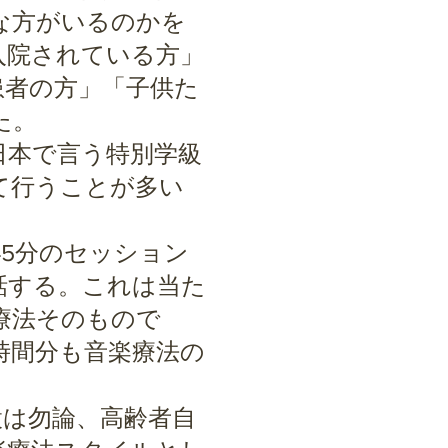
な方がいるのかを
入院されている方」
患者の方」「子供た
た。
日本で言う特別学級
て行うことが多い
45分のセッション
話する。これは当た
療法そのもので
時間分も音楽療法の
は勿論、高齢者自