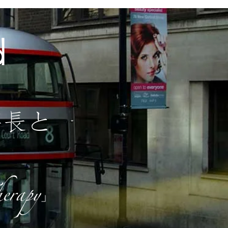
d
事長と
herapy」