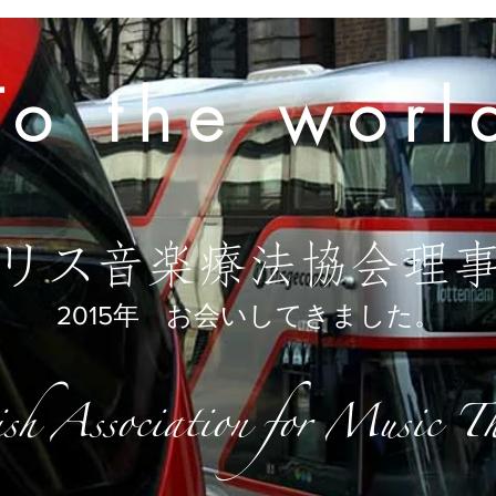
To the worl
リス音楽療法協会理
2015年 お会いしてきました。
sh Association for Music T