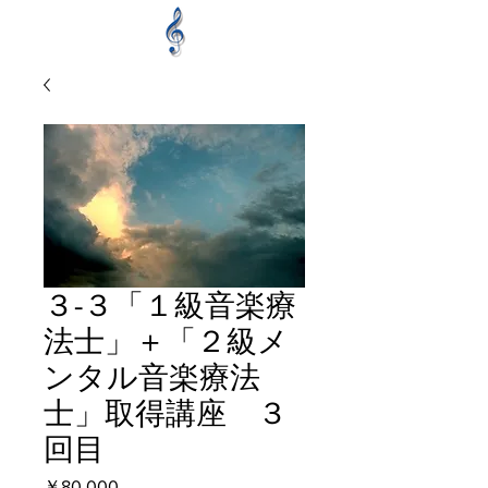
３-３「１級音楽療
法士」＋「２級メ
ンタル音楽療法
士」取得講座 ３
回目
価
￥80,000