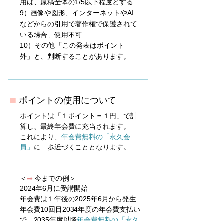
用は、原稿全体の1/5以下程度とする
9）画像や図形、インターネットやAI
などからの引用で著作権で保護されて
いる場合、使用不可
10）その他「この発表はポイント
外」と、判断することがあります。
■
ポイントの使用について
ポイントは「１ポイント＝１円」で計
算し、最終年会費に充当されます。
これにより、
年会費無料の「永久会
員」
に一歩近づくこととなります。
＜
➡
今までの例＞
2024年6月に受講開始
年会費は１年後の2025年6月から発生
年会費10回目2034年度の年会費支払い
で、2035年度以降
年会費無料の「永久