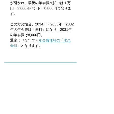
が引かれ、最後の年会費支払いは１万
円ー2,000ポイント＝8,000円となりま
す。
この方の場合、2034年・2033年・2032
年の年会費は「無料」になり、2031年
の年会費は8,000円。
通常より３年早く
年会費無料の「永久
会員」
となります。
​ポントは本協会会員のみ取得できま
す。
取得したポイントは「換金」及び「譲
渡」することは出来ません。
「永久会員」となった時点で、残った
ポイントは無効となります。
退会時、ポイントは全て無効となりま
す。