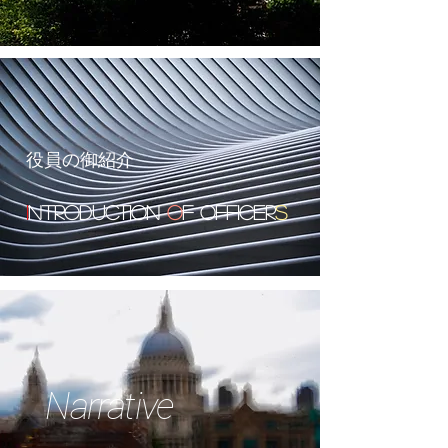
役員の御紹介
I
ntroduction
o
f
Officer
s
Narrative