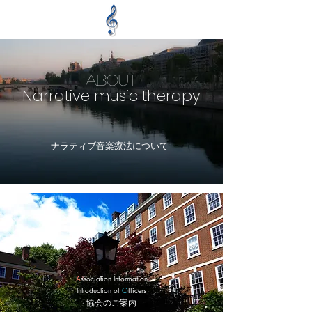
About
Narrative music therapy
​ナラティブ音楽療法について
A
ssociation Information
Introduction of
O
fficers
協会のご案内