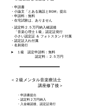
・申請書
・小
論文「とある施設と
BGM
」提出
・申請料：無料
・在宅試験は、ありません
・認定料２.５万円納入確認後
「音楽心理士１級」認定証発行
​ 小さい認定証 ＆ フォトスタンド付属
・認定証入れ付属
・名刺発行
➤ １級 認定申請料：無料
認定料：２.５万円
＜２級メンタル音楽療法士
講座修了後＞
・申請書提出
・認定料２万円納入
・入金確認後、認定証発行