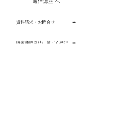
通信講座 へ
資料請求・お問合せ ➡
特定商取引法に基ずく標記 ➡
返品等についても記載しています。
郵便振込・銀行振込 の他に、下記カード決済に
も対応しております。
・通信講座
・会員の活動紹介