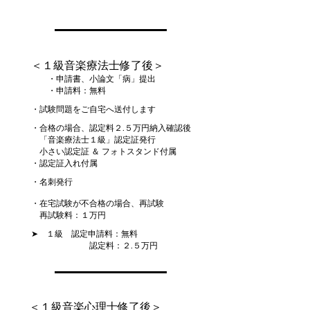
＜１級音楽療法士修了後＞
・申請書、小論文「病」提出
・申請料：無料
・試験問題をご自宅へ送付します
・合格の場合、認定料２.５万円納入確認後
「音楽療法士１級」認定証発行
​ 小さい認定証 ＆ フォトスタンド付属
・認定証入れ付属
・名刺発行
・在宅試験が不合格の場合、再試験
​ 再試験料：１万円
➤ １級 認定申請料：無料
認定料：２.５万円
＜１級音楽心理士修了後＞