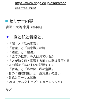
https://www.rihga.co.jp/osaka/acc
ess/free_bus/
■
セミナー内容
講師：大湊 幸秀
（理事長）
▼
「脳と私と音楽と」
・「脳」と「私の意識」
・「意識」と「無意識」の境
・「錯覚」と「錯視」
・「全ての世界」を人は見ているか
・「人が動く前・意識する前」に
脳は反応する
​・人の脳は「あいまいに記憶する」
・「音楽」と「私の脳・私の意識」
・音の「物理的量」と「感覚量」の違い
・音色とフーリエ変換
・DTM（デスクトップ・ミュージッック）
など