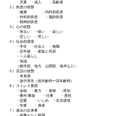
・児童 ・成人 ・高齢者
２）疾患の状態
・健康 ・内科的疾患
・外科的疾患 ・脳的疾患
・精神的疾患
３）心の状態
・明るい ・暗い ・寂しい
・悲しい ・苦しい
４）社会的環境
・学生 ・社会人 ・無職
・定年後 ・家族と同居
・一人暮らし
・地域
（都市部、地方、山間部、海岸など）
５）言語の状態
・未発達
・途中喪失（低年齢時〜高年齢時）
６）ストレス要因
・金銭 ・暴力 ・孤独 ・死別
・事件/事故 ・仕事 ・異性
・恋愛 ・いじめ ・生活環境
・学業 ・身体
７）過去の出来事
・何事もなく順調