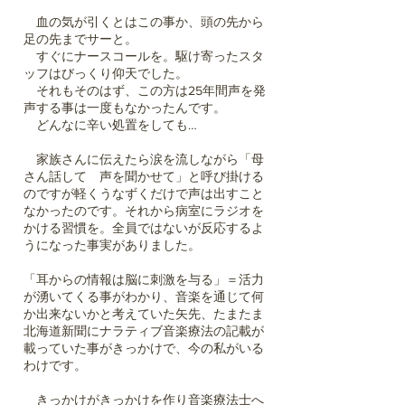
血の気が引くとはこの事か、頭の先から
足の先までサーと。
すぐにナースコールを。駆け寄ったスタ
ッフはびっくり仰天でした。
それもそのはず、この方は25年間声を発
声する事は一度もなかったんです。
どんなに辛い処置をしても…
家族さんに伝えたら涙を流しながら「母
さん話して 声を聞かせて」と呼び掛ける
のですが軽くうなずくだけで声は出すこと
なかったのです。それから病室にラジオを
かける習慣を。全員ではないが反応するよ
うになった事実がありました。
「耳からの情報は脳に刺激を与る」＝活力
が湧いてくる事がわかり、音楽を通じて何
か出来ないかと考えていた矢先、たまたま
北海道新聞にナラティブ音楽療法の記載が
載っていた事がきっかけで、今の私がいる
わけです。
きっかけがきっかけを作り音楽療法士へ