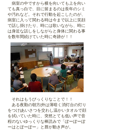
病室の中ですから横を向いても上を向い
ても真っ白で、目に留まるのは長年のシミ
や汚れなど。それで行動を起こしたのが、
病室に入って関わる時は今まで以上に笑顔
で話し掛けたり、時には歌いながら、時に
は身近な話しをしながらと身体に関わる事
を数年間続けていた時に奇跡が！！
それはもうびっくりなことで！！
ある夜勤の朝方(外は薄暗く消灯台の灯り
をつけ)あいさつを交わし温かいタオルで顔
を拭いていた時に、突然とても低い声で音
程のないゆっくりな棒読みで「ぽーぽーぽ
ーはとぽーぽー」と唇が動き声が。