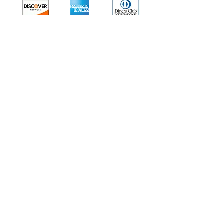
・通信講座
・会員の活動紹介
・永久会員
・受講生は全国に
・世界へ
・Monologue
​・メンバーズ
・協会について
・資料請求 / お問合せ
FACEBOOK
X